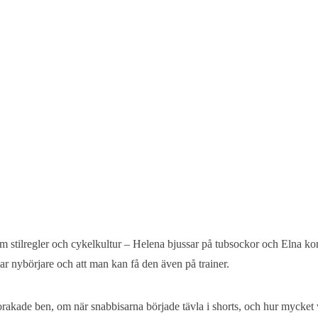
om stilregler och cykelkultur – Helena bjussar på tubsockor och Elna kon
kar nybörjare och att man kan få den även på trainer.
rakade ben, om när snabbisarna började tävla i shorts, och hur mycket vi