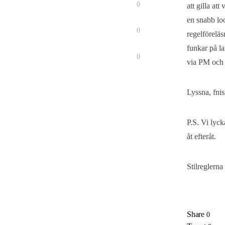
0
att gilla at
en snabb loo
0
regelförelä
funkar på la
0
via PM och v
Lyssna, fnis
P.S. Vi lyck
åt efteråt.
Stilreglerna
Share
0