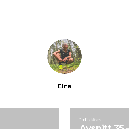
Elna
Poddbibliotek
Avsnitt 35 