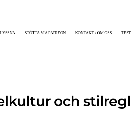
LYSSNA
STÖTTA VIA PATREON
KONTAKT / OM OSS
TES
elkultur och stilreg