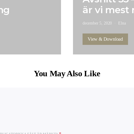
ing
är vi mest
december 5, 2020
Elna
View & Download
You May Also Like
*