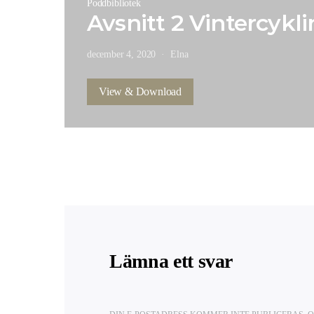
Poddbibliotek
Avsnitt 2 Vintercykl
december 4, 2020
Elna
View & Download
Lämna ett svar