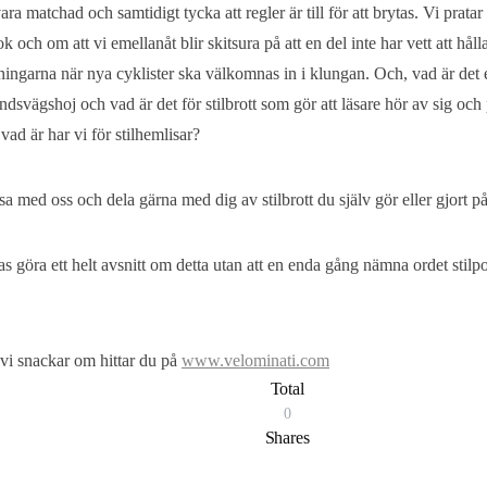
t vara matchad och samtidigt tycka att regler är till för att brytas. Vi pra
k och om att vi emellanåt blir skitsura på att en del inte har vett att hål
sningarna när nya cyklister ska välkomnas in i klungan. Och, vad är de
ndsvägshoj och vad är det för stilbrott som gör att läsare hör av sig och
ad är har vi för stilhemlisar?
sa med oss och dela gärna med dig av stilbrott du själv gör eller gjort p
as göra ett helt avsnitt om detta utan att en enda gång nämna ordet stilpoli
 vi snackar om hittar du på
www.velominati.com
Total
0
Shares