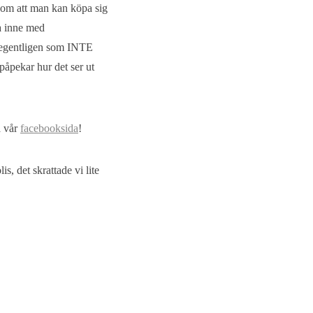
tar om att man kan köpa sig
la inne med
t egentligen som INTE
 påpekar hur det ser ut
å vår
facebooksida
!
s, det skrattade vi lite