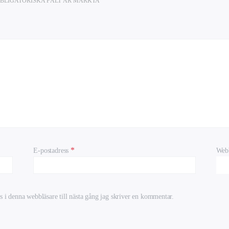
BLIGATORISKA FÄLT ÄR MÄRKTA
*
E-postadress
Webb
 i denna webbläsare till nästa gång jag skriver en kommentar.