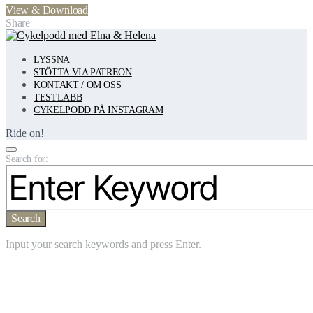
View & Download
Share
LYSSNA
STÖTTA VIA PATREON
KONTAKT / OM OSS
TESTLABB
CYKELPODD PÅ INSTAGRAM
Ride on!
Search for:
Search
Input your search keywords and press Enter.